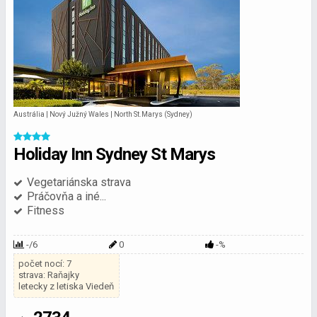
Austrália | Nový Južný Wales | North St.Marys (Sydney)
Holiday Inn Sydney St Marys
Vegetariánska strava
Práčovňa a iné...
Fitness
-/6
0
-%
počet nocí: 7
strava: Raňajky
letecky z letiska Viedeň