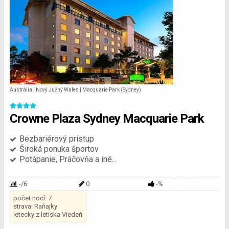
Austrália | Nový Južný Wales | Macquarie Park (Sydney)
Crowne Plaza Sydney Macquarie Park
Bezbariérový prístup
Široká ponuka športov
Potápanie, Práčovňa a iné...
-/6
0
-%
počet nocí: 7
strava: Raňajky
letecky z letiska Viedeň