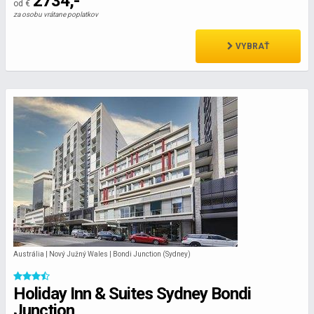
2734,-
od €
za osobu vrátane poplatkov
VYBRAŤ
Austrália | Nový Južný Wales | Bondi Junction (Sydney)
Holiday Inn & Suites Sydney Bondi
Junction