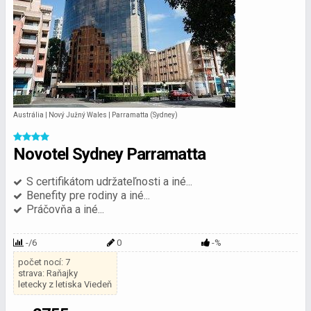
Austrália | Nový Južný Wales | Parramatta (Sydney)
Novotel Sydney Parramatta
S certifikátom udržateľnosti a iné...
Benefity pre rodiny a iné...
Práčovňa a iné...
-/6
0
-%
počet nocí: 7
strava: Raňajky
letecky z letiska Viedeň