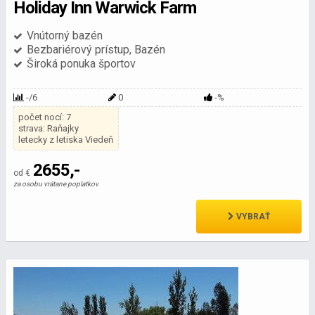
Holiday Inn Warwick Farm
Vnútorný bazén
Bezbariérový prístup, Bazén
Široká ponuka športov
-/6
0
-%
počet nocí: 7
strava: Raňajky
letecky z letiska Viedeň
2655,-
od €
za osobu vrátane poplatkov
VYBRAŤ