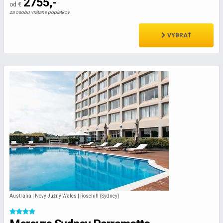
2755,-
od €
za osobu vrátane poplatkov
VYBRAŤ
Austrália | Nový Južný Wales | Rosehill (Sydney)