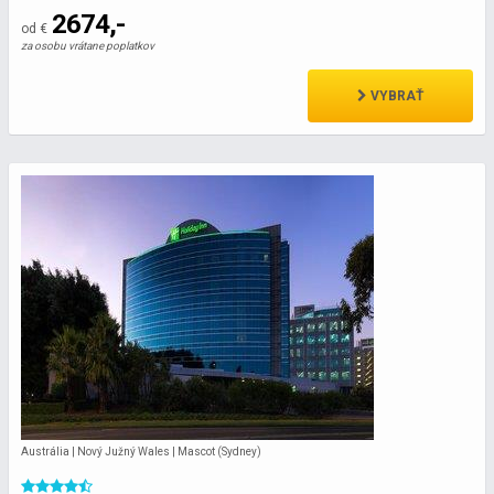
2674,-
od €
za osobu vrátane poplatkov
VYBRAŤ
Austrália | Nový Južný Wales | Mascot (Sydney)