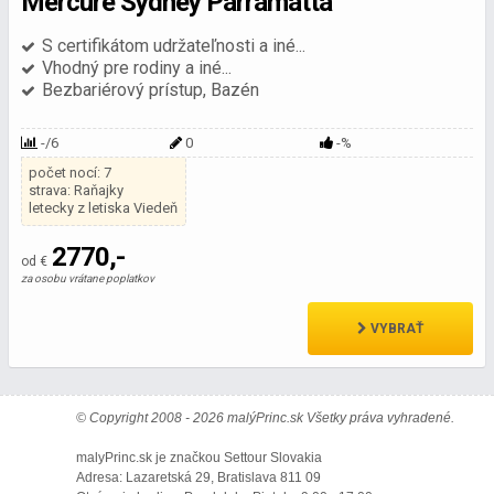
Mercure Sydney Parramatta
S certifikátom udržateľnosti a iné...
Vhodný pre rodiny a iné...
Bezbariérový prístup, Bazén
-/6
0
-%
počet nocí: 7
strava: Raňajky
letecky z letiska Viedeň
2770,-
od €
za osobu vrátane poplatkov
VYBRAŤ
© Copyright 2008 - 2026 malýPrinc.sk Všetky práva vyhradené.
malyPrinc.sk je značkou Settour Slovakia
Adresa: Lazaretská 29, Bratislava 811 09