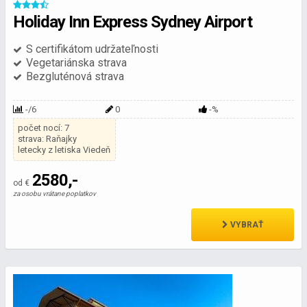
Holiday Inn Express Sydney Airport
S certifikátom udržateľnosti
Vegetariánska strava
Bezgluténová strava
-/6
0
-%
počet nocí: 7
strava: Raňajky
letecky z letiska Viedeň
2580,-
od €
za osobu vrátane poplatkov
VYBRAŤ