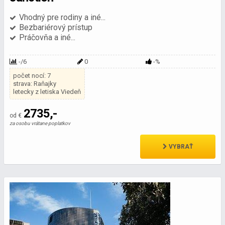
Vhodný pre rodiny a iné...
Bezbariérový prístup
Práčovňa a iné...
-/6
0
-%
počet nocí: 7
strava: Raňajky
letecky z letiska Viedeň
2735,-
od €
za osobu vrátane poplatkov
VYBRAŤ