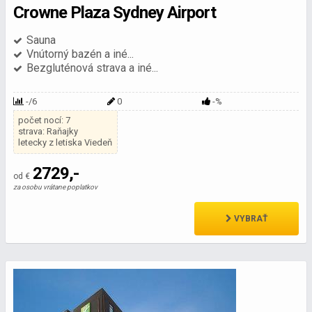
Crowne Plaza Sydney Airport
Sauna
Vnútorný bazén a iné...
Bezgluténová strava a iné...
-/6
0
-%
počet nocí: 7
strava: Raňajky
letecky z letiska Viedeň
2729,-
od €
za osobu vrátane poplatkov
VYBRAŤ