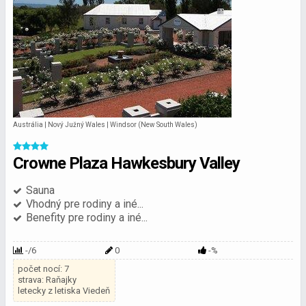
Austrália | Nový Južný Wales | Windsor (New South Wales)
Crowne Plaza Hawkesbury Valley
Sauna
Vhodný pre rodiny a iné...
Benefity pre rodiny a iné...
-/6
0
-%
počet nocí: 7
strava: Raňajky
letecky z letiska Viedeň