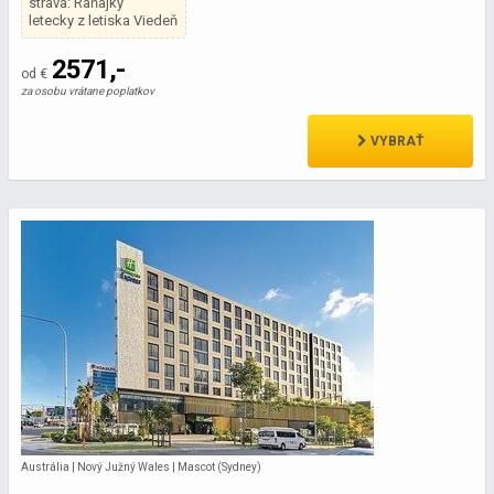
strava: Raňajky
letecky z letiska Viedeň
2571,-
od €
za osobu vrátane poplatkov
VYBRAŤ
Austrália | Nový Južný Wales | Mascot (Sydney)