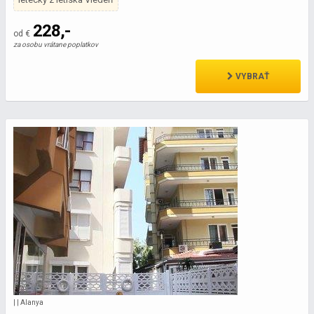
228,-
od €
za osobu vrátane poplatkov
VYBRAŤ
| | Alanya