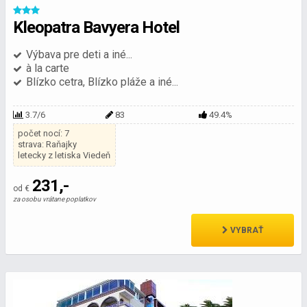
Kleopatra Bavyera Hotel
Výbava pre deti a iné...
à la carte
Blízko cetra, Blízko pláže a iné...
3.7/6
83
49.4%
počet nocí: 7
strava: Raňajky
letecky z letiska Viedeň
231,-
od €
za osobu vrátane poplatkov
VYBRAŤ