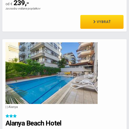
239,-
od €
za osobu vrátane poplatkov
VYBRAŤ
| | Alanya
Alanya Beach Hotel