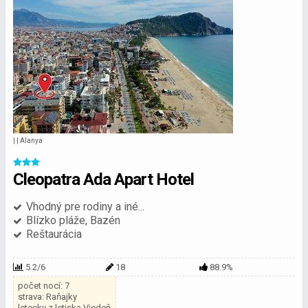
| | Alanya
Cleopatra Ada Apart Hotel
Vhodný pre rodiny a iné...
Blízko pláže, Bazén
Reštaurácia
5.2/6
18
88.9%
počet nocí: 7
strava: Raňajky
letecky z letiska Viedeň