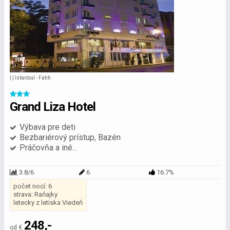
| | Istanbul - Fatih
Grand Liza Hotel
Výbava pre deti
Bezbariérový prístup, Bazén
Práčovňa a iné...
3.8/6
6
16.7%
počet nocí: 6
strava: Raňajky
letecky z letiska Viedeň
248,-
od €