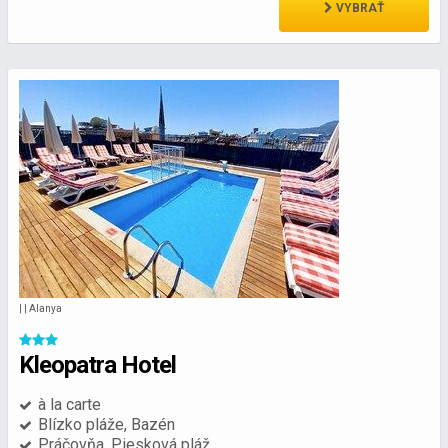
VYBRAŤ
| | Alanya
Kleopatra Hotel
à la carte
Blízko pláže, Bazén
Práčovňa, Piesková pláž