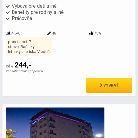
Výbava pre deti a iné...
Benefity pre rodiny a iné...
Práčovňa
4.6/6
48
75%
počet nocí: 7
strava: Raňajky
letecky z letiska Viedeň
244,-
od €
za osobu vrátane poplatkov
VYBRAŤ