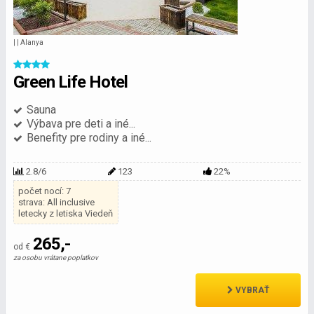
| | Alanya
Green Life Hotel
Sauna
Výbava pre deti a iné...
Benefity pre rodiny a iné...
2.8/6
123
22%
počet nocí: 7
strava: All inclusive
letecky z letiska Viedeň
265,-
od €
za osobu vrátane poplatkov
VYBRAŤ