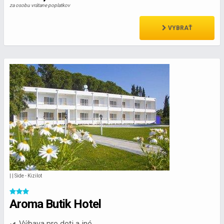
za osobu vrátane poplatkov
VYBRAŤ
| | Side - Kizilot
Aroma Butik Hotel
Výbava pre deti a iné...