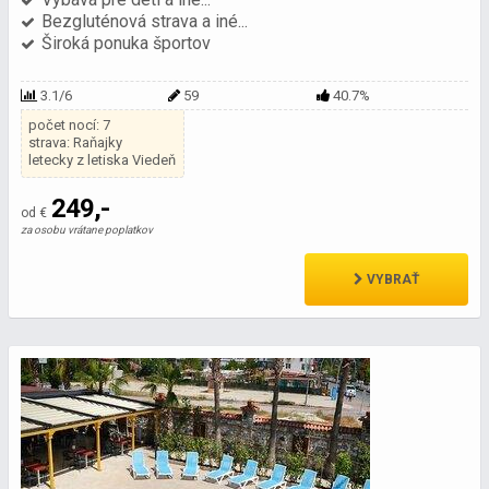
Bezgluténová strava a iné...
Široká ponuka športov
3.1/6
59
40.7%
počet nocí: 7
strava: Raňajky
letecky z letiska Viedeň
249,-
od €
za osobu vrátane poplatkov
VYBRAŤ