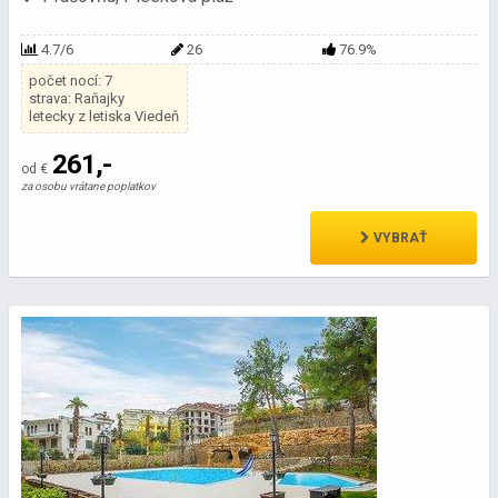
4.7/6
26
76.9%
počet nocí: 7
strava: Raňajky
letecky z letiska Viedeň
261,-
od €
za osobu vrátane poplatkov
VYBRAŤ