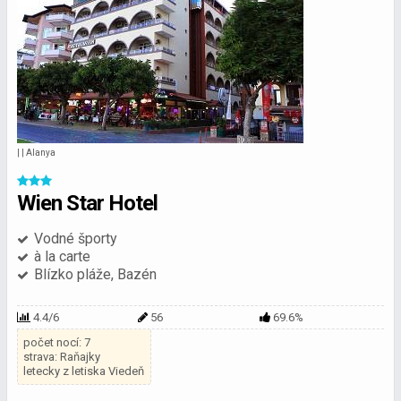
| | Alanya
Wien Star Hotel
Vodné športy
à la carte
Blízko pláže, Bazén
4.4/6
56
69.6%
počet nocí: 7
strava: Raňajky
letecky z letiska Viedeň