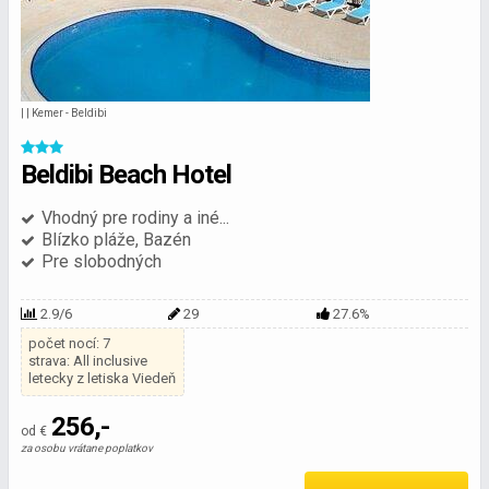
| | Kemer - Beldibi
Beldibi Beach Hotel
Vhodný pre rodiny a iné...
Blízko pláže, Bazén
Pre slobodných
2.9/6
29
27.6%
počet nocí: 7
strava: All inclusive
letecky z letiska Viedeň
256,-
od €
za osobu vrátane poplatkov