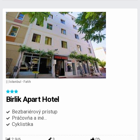
| | Istanbul - Fatih
Birlik Apart Hotel
Bezbariérový prístup
Práčovňa a iné...
Cyklistika
2.9/6
3
0%