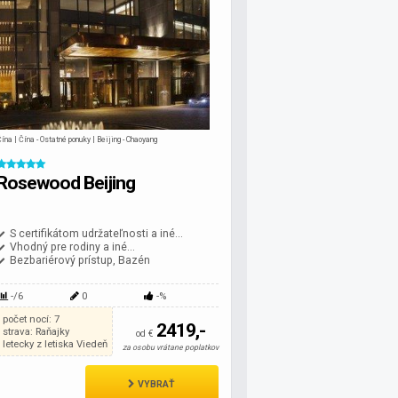
ína | Čína - Ostatné ponuky | Beijing - Chaoyang
Rosewood Beijing
S certifikátom udržateľnosti a iné...
Vhodný pre rodiny a iné...
Bezbariérový prístup, Bazén
-/6
0
-%
počet nocí: 7
2419,-
strava: Raňajky
od €
letecky z letiska Viedeň
za osobu vrátane poplatkov
VYBRAŤ