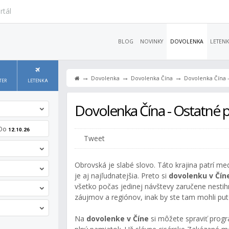
rtál
BLOG
NOVINKY
DOVOLENKA
LETENK
→
→
→
Dovolenka
Dovolenka Čína
Dovolenka Čína 
TER
LETENKA
Dovolenka Čína - Ostatné 
Do
12.10.26
Tweet
Obrovská je slabé slovo. Táto krajina patrí me
je aj najľudnatejšia. Preto si
dovolenku v Čín
všetko počas jedinej návštevy zaručene nestih
záujmov a regiónov, inak by ste tam mohli put
Na
dovolenke v Číne
si môžete spraviť prog