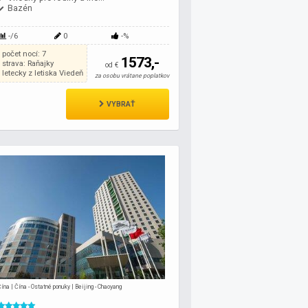
Bazén
-/6
0
-%
počet nocí: 7
1573,-
strava: Raňajky
od €
letecky z letiska Viedeň
za osobu vrátane poplatkov
VYBRAŤ
ína | Čína - Ostatné ponuky | Beijing - Chaoyang