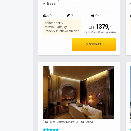
Bazén
-/6
0
-%
počet nocí: 7
1379,-
strava: Raňajky
od €
letecky z letiska Viedeň
za osobu vrátane poplatkov
VYBRAŤ
Čína | Čína - Ostatné ponuky | Beijing - Shunyi
Č