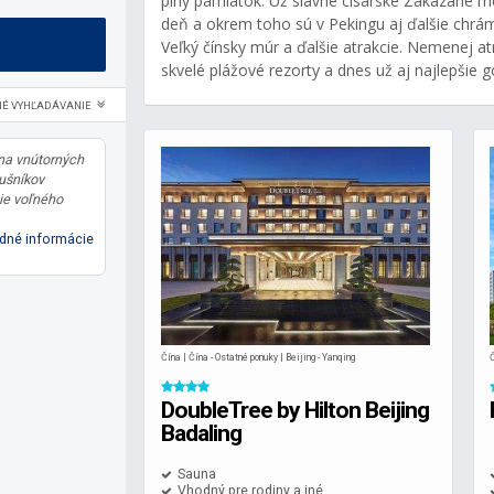
plný pamiatok. Už slávne cisárske Zakázané m
deň a okrem toho sú v Pekingu aj ďalšie chrá
Veľký čínsky múr a ďalšie atrakcie. Nemenej at
skvelé plážové rezorty a dnes už aj najlepšie go
NÉ VYHĽADÁVANIE
 na vnútorných
lušníkov
ie voľného
dné informácie
Čína | Čína - Ostatné ponuky | Beijing - Yanqing
Č
DoubleTree by Hilton Beijing
Badaling
Sauna
Vhodný pre rodiny a iné...