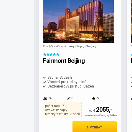
Čína | Čína - Ostatné ponuky | Beijing - Chaoyang
Č
Fairmont Beijing
Sauna, Squash
Vhodný pre rodiny a iné...
Bezbariérový prístup, Bazén
-/6
0
-%
počet nocí: 7
2055,-
strava: Raňajky
od €
letecky z letiska Viedeň
za osobu vrátane poplatkov
VYBRAŤ