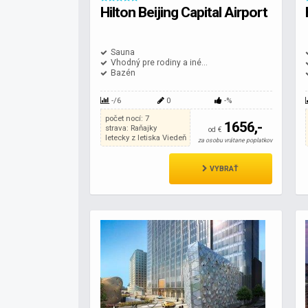
Hilton Beijing Capital Airport
Sauna
Vhodný pre rodiny a iné...
Bazén
-/6
0
-%
počet nocí: 7
1656,-
strava: Raňajky
od €
letecky z letiska Viedeň
za osobu vrátane poplatkov
VYBRAŤ