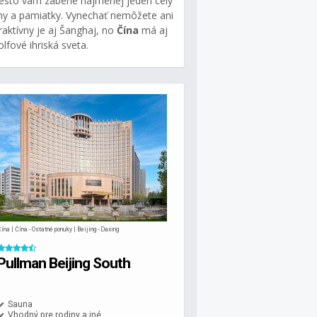
esto vám zaberie najmenej jeden celý
my a pamiatky. Vynechať nemôžete ani
raktívny je aj Šanghaj, no
Čína
má aj
lfové ihriská sveta.
ína | Čína - Ostatné ponuky | Beijing - Daxing
Pullman Beijing South
Sauna
Vhodný pre rodiny a iné...