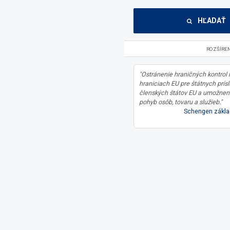
HĽADAŤ
ROZŠÍRE
"Ostránenie hraničných kontrol
hraniciach EU pre štátnych prís
členských štátov EU a umožnen
pohyb osôb, tovaru a služieb."
Schengen zákla