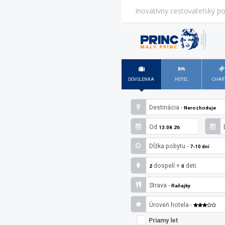
Inovatívny cestovateľský po
DOVOLENKA
HOTEL
CHAR
Destinácia -
Nerozhoduje
Od
13.08.26
Dĺžka pobytu -
7-10 dní
dospelí
+
deti
2
0
Strava -
Raňajky
Úroveň hotela -
Priamy let