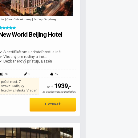
ína | Čína - Ostatné ponuky | Beijing - Dongcheng
New World Beijing Hotel
S certifikátom udržateľnosti a iné...
Vhodný pre rodiny a iné...
Bezbariérový prístup, Bazén
-/6
0
-%
počet nocí: 7
1939,-
strava: Raňajky
od €
letecky z letiska Viedeň
za osobu vrátane poplatkov
VYBRAŤ