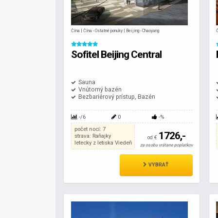
Čína | Čína - Ostatné ponuky | Beijing - Chaoyang
Č
Sofitel Beijing Central
Sauna
Vnútorný bazén
Bezbariérový prístup, Bazén
-/6
0
-%
počet nocí: 7
1726,-
strava: Raňajky
od €
letecky z letiska Viedeň
za osobu vrátane poplatkov
VYBRAŤ