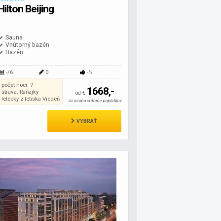
Hilton Beijing
Sauna
Vnútorný bazén
Bazén
-/6
0
-%
počet nocí: 7
1668,-
strava: Raňajky
od €
letecky z letiska Viedeň
za osobu vrátane poplatkov
VYBRAŤ