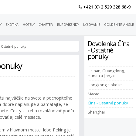
+421 (0) 2 529 328 68-9
Y
EXOTIKA
HOTELY
CHARTER
EUROVÍKENDY
LYŽOVANIE
GOLDEN TRIANGLE
Dovolenka Čína
- Ostatné ponuky
- Ostatné
ponuky
ponuky
Hainan, Guangdong,
Hunan a Jiangxi
Hongkong a okolie
Macao
dzi najväčšie na svete a pochopiteľne
Čína - Ostatné ponuky
e
dobre naplánujte a pamätajte, že
nete. Cesty si treba rozplánovať podľa
Shanghai
ovať aj celé mesiace.
ram v hlavnom meste, lebo Peking je