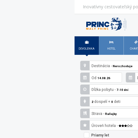
Inovatívny cestovateľský po
DOVOLENKA
HOTEL
CHAR
Destinácia -
Nerozhoduje
Od
14.08.26
Dĺžka pobytu -
7-10 dní
dospelí
+
deti
2
0
Strava -
Raňajky
Úroveň hotela -
Priamy let