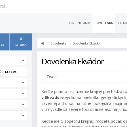
rtál
BLOG
NOVINKY
DOVOLENKA
LETENK
→
→
Dovolenka
Dovolenka Ekvádor
TER
LETENKA
Dovolenka Ekvádor
Do
13.10.26
Tweet
Keďže priamo cez územie krajiny prechádza ro
v Ekvádore
vychutnať niekoľko geografických 
severnej a druhou na južnej pologuli a zaujím
v umývadle sa severe točí opačne ako na juhu.
Keďže ide o sopečnú krajinu, môžete počas
d