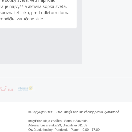
ie sopky sveta, veď napríklad
 je najvyššia aktívna sopka sveta,
spoznať zblízka, pred odletom doma
kondička zaručene zíde.
© Copyright 2008 - 2026 malýPrinc.sk Všetky práva vyhradené.
malyPrinc.sk je značkou Settour Slovakia
Adresa: Lazaretská 29, Bratislava 811 09
Otváracie hodiny: Pondelok - Piatok - 9:00 - 17:00