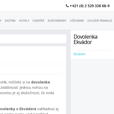
+421 (0) 2 529 328 68-9
Y
EXOTIKA
HOTELY
CHARTER
EUROVÍKENDY
LYŽOVANIE
GOLDEN TRIANGLE
Dovolenka
Ekvádor
Ekvádor
vník, môžete si na
dovolenke
zvláštností. Jednou nohou na
avosťou je aj skutočnosť, že voda
ovolenky v Ekvádore
nahliadnuť aj