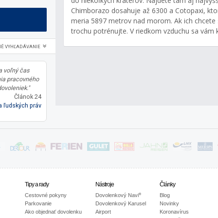
do niekoľkých kráterov. Nájdete tam aj najvyšš
Chimborazo dosahuje až 6300 a Cotopaxi, ktorá
meria 5897 metrov nad morom. Ak ich chcete 
trochu potrénujte. V riedkom vzduchu sa vám 
NÉ VYHĽADÁVANIE
a voľný čas
ia pracovného
ovoleniek."
Článok 24
 ľudských práv
Tipy a rady
Nástroje
Články
®
Cestovné pokyny
Dovolenkový Navi
Blog
Parkovanie
Dovolenkový Karusel
Novinky
Ako objednať dovolenku
Airport
Koronavírus