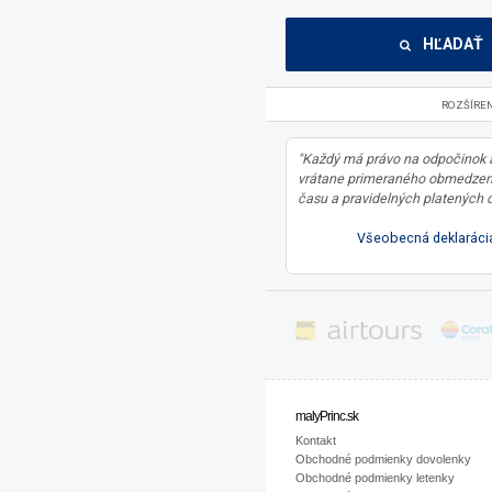
HĽADAŤ
ROZŠÍRE
"Každý má právo na odpočinok 
vrátane primeraného obmedzen
času a pravidelných platených d
Všeobecná deklarácia
malyPrinc.sk
Kontakt
Obchodné podmienky dovolenky
Obchodné podmienky letenky