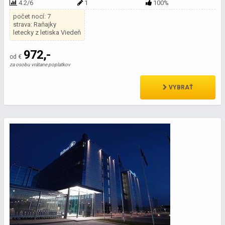
4.2/6
1
100%
počet nocí: 7
strava: Raňajky
letecky z letiska Viedeň
972,-
od €
za osobu vrátane poplatkov
VYBRAŤ