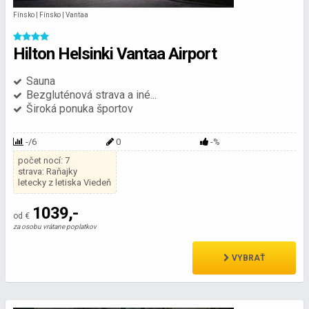
Fínsko | Fínsko | Vantaa
Hilton Helsinki Vantaa Airport
Sauna
Bezgluténová strava a iné...
Široká ponuka športov
-/6
0
-%
počet nocí: 7
strava: Raňajky
letecky z letiska Viedeň
1039,-
od €
za osobu vrátane poplatkov
VYBRAŤ