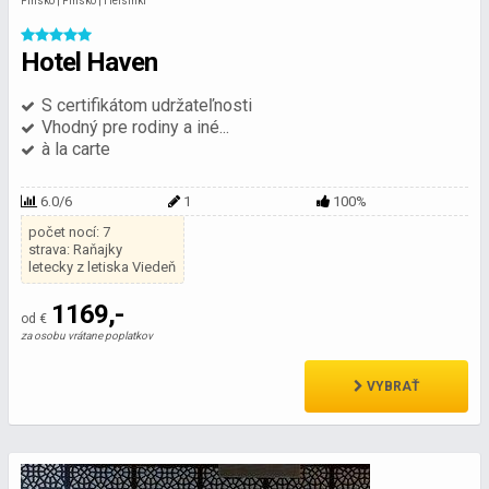
Fínsko | Fínsko | Helsinki
Hotel Haven
S certifikátom udržateľnosti
Vhodný pre rodiny a iné...
à la carte
6.0/6
1
100%
počet nocí: 7
strava: Raňajky
letecky z letiska Viedeň
1169,-
od €
za osobu vrátane poplatkov
VYBRAŤ