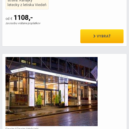
strava: Raňajky
letecky z letiska Viedeň
1108,-
od €
za osobu vrátane poplatkov
VYBRAŤ