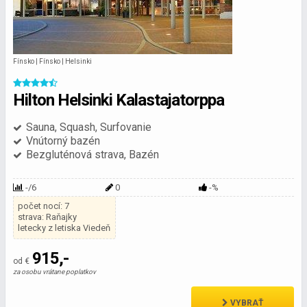
Fínsko | Fínsko | Helsinki
Hilton Helsinki Kalastajatorppa
Sauna, Squash, Surfovanie
Vnútorný bazén
Bezgluténová strava, Bazén
-/6
0
-%
počet nocí: 7
strava: Raňajky
letecky z letiska Viedeň
915,-
od €
za osobu vrátane poplatkov
VYBRAŤ