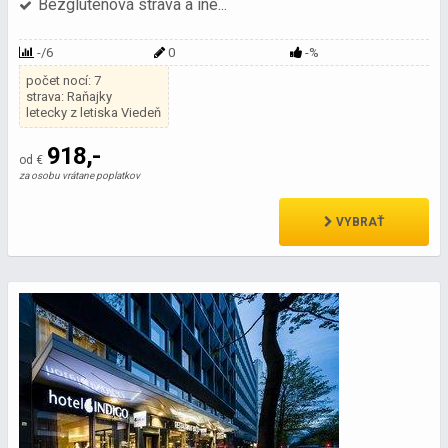
Bezgluténová strava a iné...
-/6
0
-%
počet nocí: 7
strava: Raňajky
letecky z letiska Viedeň
918,-
od €
za osobu vrátane poplatkov
VYBRAŤ