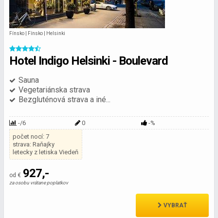
Fínsko | Fínsko | Helsinki
Hotel Indigo Helsinki - Boulevard
Sauna
Vegetariánska strava
Bezgluténová strava a iné...
-/6
0
-%
počet nocí: 7
strava: Raňajky
letecky z letiska Viedeň
927,-
od €
za osobu vrátane poplatkov
VYBRAŤ