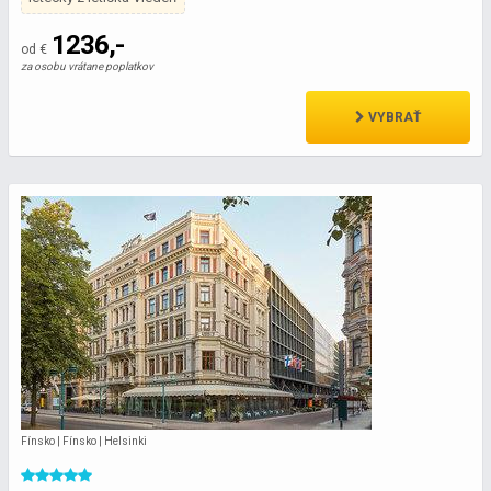
1236,-
od €
za osobu vrátane poplatkov
VYBRAŤ
Fínsko | Fínsko | Helsinki