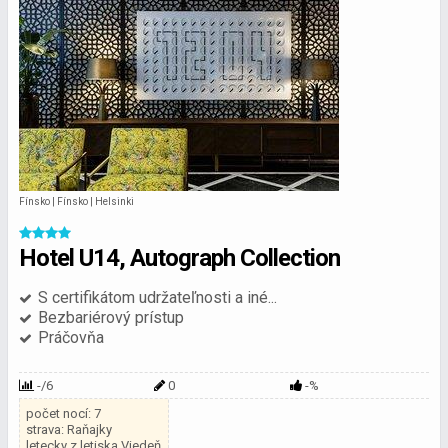
Fínsko | Fínsko | Helsinki
Hotel U14, Autograph Collection
S certifikátom udržateľnosti a iné...
Bezbariérový prístup
Práčovňa
-/6
0
-%
počet nocí: 7
strava: Raňajky
letecky z letiska Viedeň