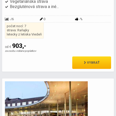
Vegetariánska strava
Bezgluténová strava a iné...
-/6
0
-%
počet nocí: 7
strava: Raňajky
letecky z letiska Viedeň
903,-
od €
za osobu vrátane poplatkov
VYBRAŤ