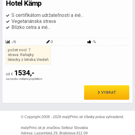
Hotel Kämp
S certifikátom udržateľnosti a iné...
Vegetariánska strava
Blízko cetra a iné...
-/6
0
-%
počet nocí: 7
strava: Raňajky
letecky z letiska Viedeň
1534,-
od €
za osobu vrátane poplatkov
VYBRAŤ
© Copyright 2008 - 2026 malýPrinc.sk Všetky práva vyhradené.
malyPrinc.sk je značkou Settour Slovakia
Adresa: Lazaretská 29, Bratislava 811 09