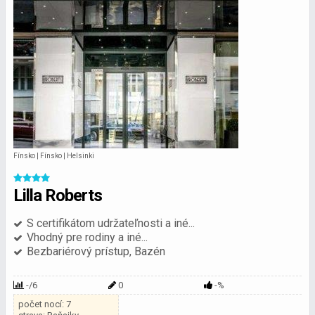
Fínsko | Fínsko | Helsinki
Lilla Roberts
S certifikátom udržateľnosti a iné...
Vhodný pre rodiny a iné...
Bezbariérový prístup, Bazén
-/6
0
-%
počet nocí: 7