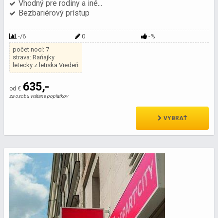
Vhodný pre rodiny a iné...
Bezbariérový prístup
-/6
0
-%
počet nocí: 7
strava: Raňajky
letecky z letiska Viedeň
635,-
od €
za osobu vrátane poplatkov
VYBRAŤ