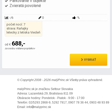
Parkovanie v objekte
Zvieratá povolené
-/6
0
-%
počet nocí: 7
strava: Raňajky
letecky z letiska Viedeň
688,-
od €
za osobu vrátane poplatkov
VYBRAŤ
© Copyright 2008 - 2026 malýPrinc.sk Všetky práva vyhradené.
malyPrinc.sk je značkou Settour Slovakia
Adresa: Lazaretská 29, Bratislava 811 09
Otváracie hodiny: Pondelok - Piatok - 9:00 - 17:00
Telefón: 02/5293 2868-9, 5292 7917, 0907 78 36 44, 0903 48 93 89
Email: info
malyprinc.sk