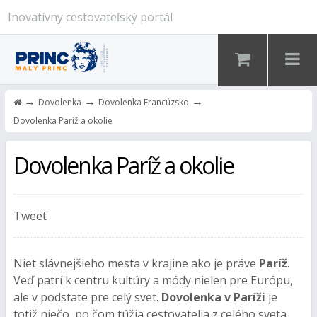
Inovatívny cestovateľský portál
→
→
→
Dovolenka
Dovolenka Francúzsko
Dovolenka Paríž a okolie
Dovolenka Paríž a okolie
Tweet
Niet slávnejšieho mesta v krajine ako je práve
Paríž
.
Veď patrí k centru kultúry a módy nielen pre Európu,
ale v podstate pre celý svet.
Dovolenka v Paríži
je
totiž niečo, po čom túžia cestovatelia z celého sveta