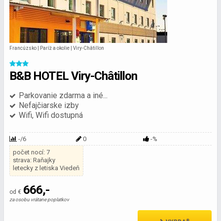
Francúzsko | Paríž a okolie | Viry-Châtillon
B&B HOTEL Viry-Châtillon
Parkovanie zdarma a iné...
Nefajčiarske izby
Wifi, Wifi dostupná
-/6
0
-%
počet nocí: 7
strava: Raňajky
letecky z letiska Viedeň
666,-
od €
za osobu vrátane poplatkov