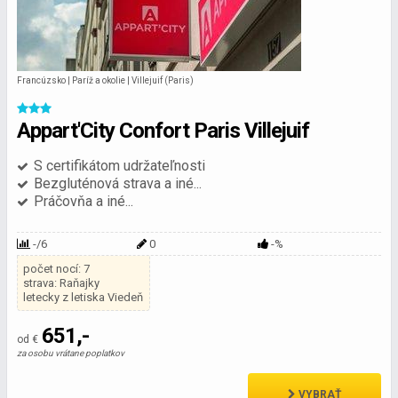
Francúzsko | Paríž a okolie | Villejuif (Paris)
Appart'City Confort Paris Villejuif
S certifikátom udržateľnosti
Bezgluténová strava a iné...
Práčovňa a iné...
-/6
0
-%
počet nocí: 7
strava: Raňajky
letecky z letiska Viedeň
651,-
od €
za osobu vrátane poplatkov
VYBRAŤ