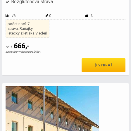
Bezgluténová strava
-/6
0
-%
počet nocí: 7
strava: Raňajky
letecky z letiska Viedeň
666,-
od €
za osobu vrátane poplatkov
VYBRAŤ