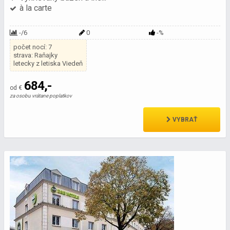
à la carte
-/6
0
-%
počet nocí: 7
strava: Raňajky
letecky z letiska Viedeň
684,-
od €
za osobu vrátane poplatkov
VYBRAŤ