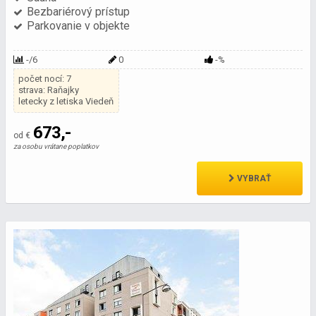
Bezbariérový prístup
Parkovanie v objekte
-/6
0
-%
počet nocí: 7
strava: Raňajky
letecky z letiska Viedeň
673,-
od €
za osobu vrátane poplatkov
VYBRAŤ