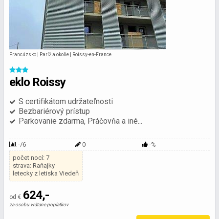
Francúzsko | Paríž a okolie | Roissy-en-France
eklo Roissy
S certifikátom udržateľnosti
Bezbariérový prístup
Parkovanie zdarma, Práčovňa a iné...
-/6
0
-%
počet nocí: 7
strava: Raňajky
letecky z letiska Viedeň
624,-
od €
za osobu vrátane poplatkov