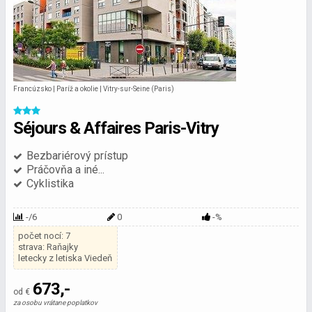
Francúzsko | Paríž a okolie | Vitry-sur-Seine (Paris)
Séjours & Affaires Paris-Vitry
Bezbariérový prístup
Práčovňa a iné...
Cyklistika
-/6
0
-%
počet nocí: 7
strava: Raňajky
letecky z letiska Viedeň
673,-
od €
za osobu vrátane poplatkov