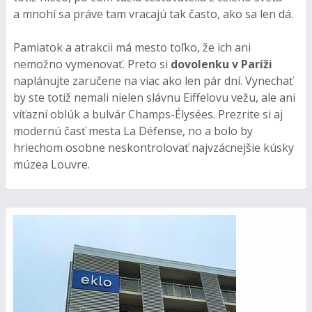
a mnohí sa práve tam vracajú tak často, ako sa len dá.
Pamiatok a atrakcii má mesto toľko, že ich ani
nemožno vymenovať. Preto si
dovolenku v Paríži
naplánujte zaručene na viac ako len pár dní. Vynechať
by ste totiž nemali nielen slávnu Eiffelovu vežu, ale ani
víťazní oblúk a bulvár Champs-Élysées. Prezrite si aj
modernú časť mesta La Défense, no a bolo by
hriechom osobne neskontrolovať najvzácnejšie kúsky
múzea Louvre.