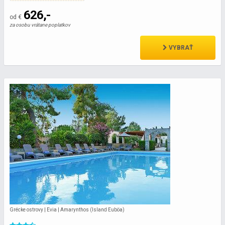
626,-
od €
za osobu vrátane poplatkov
VYBRAŤ
Grécke ostrovy | Evia | Amarynthos (Island Euböa)