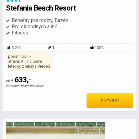
Stefania Beach Resort
Benefity pre rodiny, Bazén
Pre slobodných a iné...
Fitness
5.7/6
1
100%
počet nocí: 7
strava: All inclusive
letecky z letiska Viedeň
633,-
od €
za osobu vrátane poplatkov
VYBRAŤ