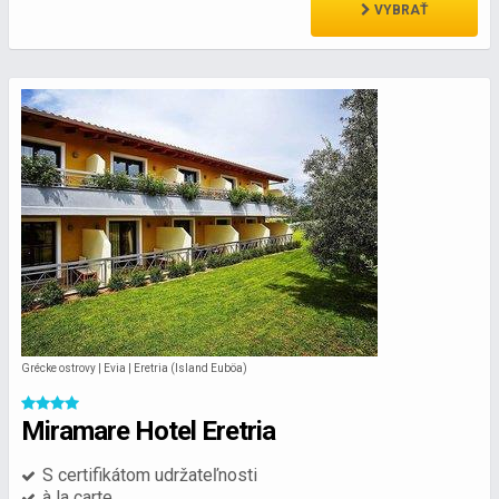
VYBRAŤ
Grécke ostrovy | Evia | Eretria (Island Euböa)
Miramare Hotel Eretria
S certifikátom udržateľnosti
à la carte