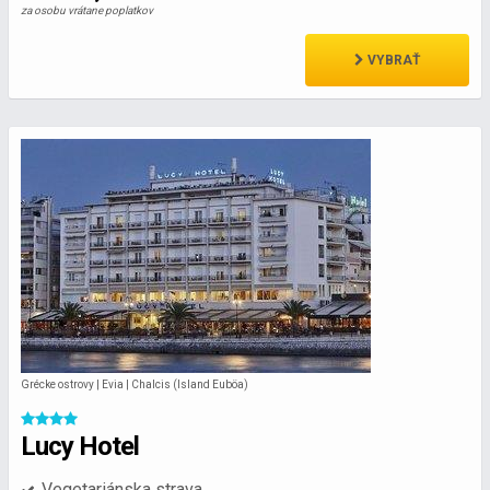
za osobu vrátane poplatkov
VYBRAŤ
Grécke ostrovy | Evia | Chalcis (Island Euböa)
Lucy Hotel
Vegetariánska strava