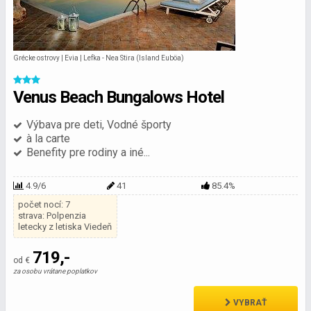
Grécke ostrovy | Evia | Lefka - Nea Stira (Island Euböa)
Venus Beach Bungalows Hotel
Výbava pre deti, Vodné športy
à la carte
Benefity pre rodiny a iné...
4.9/6
41
85.4%
počet nocí: 7
strava: Polpenzia
letecky z letiska Viedeň
719,-
od €
za osobu vrátane poplatkov
VYBRAŤ