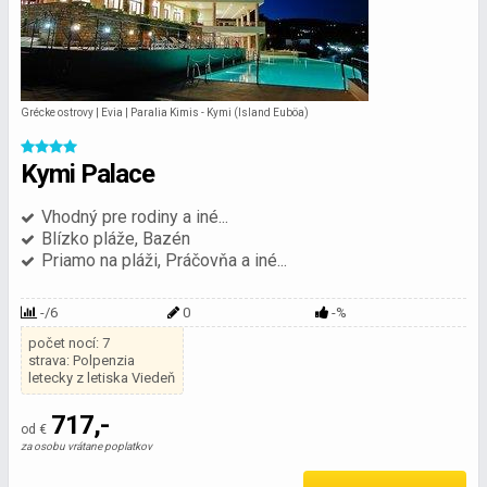
Grécke ostrovy | Evia | Paralia Kimis - Kymi (Island Euböa)
Kymi Palace
Vhodný pre rodiny a iné...
Blízko pláže, Bazén
Priamo na pláži, Práčovňa a iné...
-/6
0
-%
počet nocí: 7
strava: Polpenzia
letecky z letiska Viedeň
717,-
od €
za osobu vrátane poplatkov