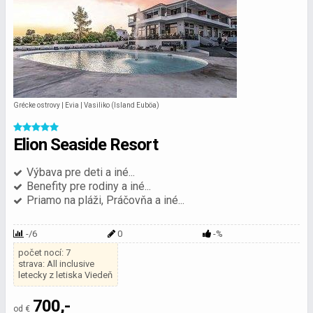
Grécke ostrovy | Evia | Vasiliko (Island Euböa)
Elion Seaside Resort
Výbava pre deti a iné...
Benefity pre rodiny a iné...
Priamo na pláži, Práčovňa a iné...
-/6
0
-%
počet nocí: 7
strava: All inclusive
letecky z letiska Viedeň
700,-
od €