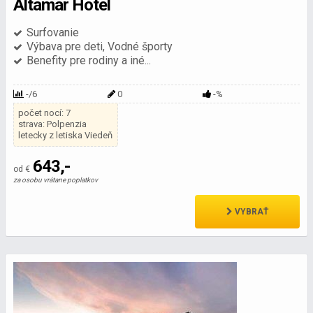
Altamar Hotel
Surfovanie
Výbava pre deti, Vodné športy
Benefity pre rodiny a iné...
-/6
0
-%
počet nocí: 7
strava: Polpenzia
letecky z letiska Viedeň
643,-
od €
za osobu vrátane poplatkov
VYBRAŤ