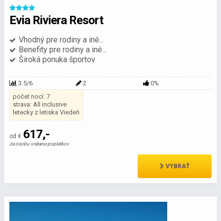
Evia Riviera Resort
Vhodný pre rodiny a iné...
Benefity pre rodiny a iné...
Široká ponuka športov
3.5/6
2
0%
počet nocí: 7
strava: All inclusive
letecky z letiska Viedeň
617,-
od €
za osobu vrátane poplatkov
VYBRAŤ