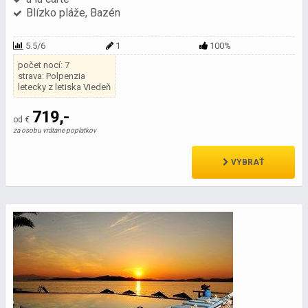
Blízko pláže, Bazén
5.5/6
1
100%
počet nocí: 7
strava: Polpenzia
letecky z letiska Viedeň
719,-
od €
za osobu vrátane poplatkov
VYBRAŤ