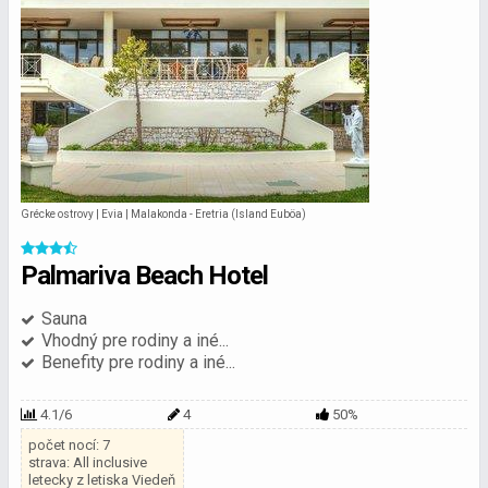
Grécke ostrovy | Evia | Malakonda - Eretria (Island Euböa)
Palmariva Beach Hotel
Sauna
Vhodný pre rodiny a iné...
Benefity pre rodiny a iné...
4.1/6
4
50%
počet nocí: 7
strava: All inclusive
letecky z letiska Viedeň