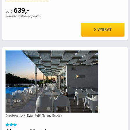
639,-
od €
za osobu vrátane poplatkov
VYBRAŤ
Grécke ostrovy | Evia | Pefki (Island Euböa)