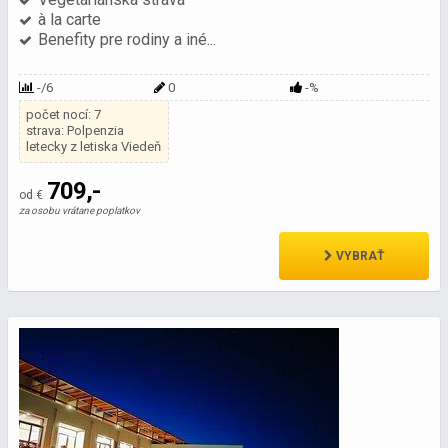
à la carte
Benefity pre rodiny a iné...
-/6
0
-%
počet nocí: 7
strava: Polpenzia
letecky z letiska Viedeň
709,-
od €
za osobu vrátane poplatkov
VYBRAŤ