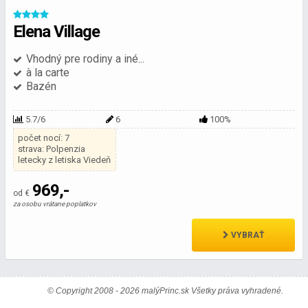
Elena Village
Vhodný pre rodiny a iné...
à la carte
Bazén
5.7/6
6
100%
počet nocí: 7
strava: Polpenzia
letecky z letiska Viedeň
969,-
od €
za osobu vrátane poplatkov
VYBRAŤ
© Copyright 2008 - 2026 malýPrinc.sk Všetky práva vyhradené.