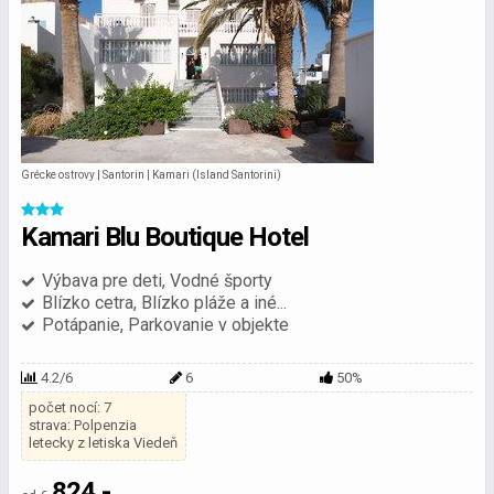
Grécke ostrovy | Santorin | Kamari (Island Santorini)
Kamari Blu Boutique Hotel
Výbava pre deti, Vodné športy
Blízko cetra, Blízko pláže a iné...
Potápanie, Parkovanie v objekte
4.2/6
6
50%
počet nocí: 7
strava: Polpenzia
letecky z letiska Viedeň
824,-