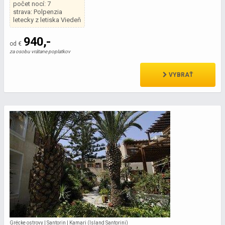
počet nocí: 7
strava: Polpenzia
letecky z letiska Viedeň
940,-
od €
za osobu vrátane poplatkov
VYBRAŤ
Grécke ostrovy | Santorin | Kamari (Island Santorini)