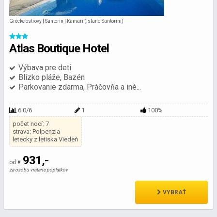
Grécke ostrovy | Santorin | Kamari (Island Santorini)
Atlas Boutique Hotel
Výbava pre deti
Blízko pláže, Bazén
Parkovanie zdarma, Práčovňa a iné...
6.0/6
1
100%
počet nocí: 7
strava: Polpenzia
letecky z letiska Viedeň
931,-
od €
za osobu vrátane poplatkov
VYBRAŤ