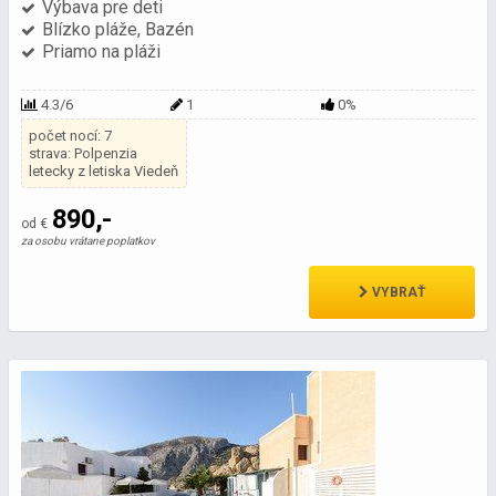
Výbava pre deti
Blízko pláže, Bazén
Priamo na pláži
4.3/6
1
0%
počet nocí: 7
strava: Polpenzia
letecky z letiska Viedeň
890,-
od €
za osobu vrátane poplatkov
VYBRAŤ