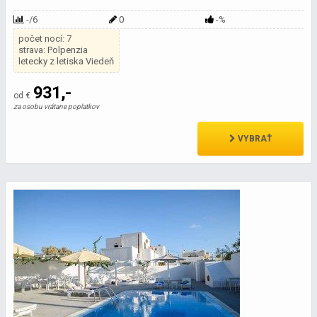
-/6
0
-%
počet nocí: 7
strava: Polpenzia
letecky z letiska Viedeň
931,-
od €
za osobu vrátane poplatkov
VYBRAŤ