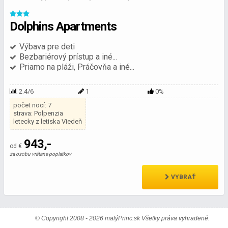
Dolphins Apartments
Výbava pre deti
Bezbariérový prístup a iné...
Priamo na pláži, Práčovňa a iné...
2.4/6
1
0%
počet nocí: 7
strava: Polpenzia
letecky z letiska Viedeň
943,-
od €
za osobu vrátane poplatkov
VYBRAŤ
© Copyright 2008 - 2026 malýPrinc.sk Všetky práva vyhradené.