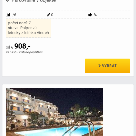
Parkovanie v objekte
-/6
0
-%
počet nocí: 7
strava: Polpenzia
letecky z letiska Viedeň
908,-
od €
za osobu vrátane poplatkov
VYBRAŤ