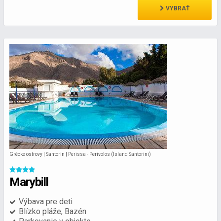
VYBRAŤ
Grécke ostrovy | Santorin | Perissa - Perivolos (Island Santorini)
Marybill
Výbava pre deti
Blízko pláže, Bazén