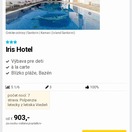
Grécke ostrovy | Santorin | Kamari (Island Santorini)
Iris Hotel
Výbava pre deti
à la carte
Blízko pláže, Bazén
5.1/6
3
100%
počet nocí: 7
strava: Polpenzia
letecky z letiska Viedeň
903,-
od €
za osobu vrátane poplatkov