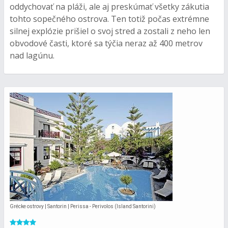
oddychovať na pláži, ale aj preskúmať všetky zákutia
tohto sopečného ostrova. Ten totiž počas extrémne
silnej explózie prišiel o svoj stred a zostali z neho len
obvodové časti, ktoré sa týčia neraz až 400 metrov
nad lagúnu.
Grécke ostrovy | Santorin | Perissa - Perivolos (Island Santorini)