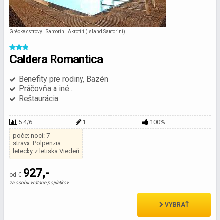
Grécke ostrovy | Santorin | Akrotiri (Island Santorini)
Caldera Romantica
Benefity pre rodiny, Bazén
Práčovňa a iné...
Reštaurácia
5.4/6
1
100%
počet nocí: 7
strava: Polpenzia
letecky z letiska Viedeň
927,-
od €
za osobu vrátane poplatkov
VYBRAŤ