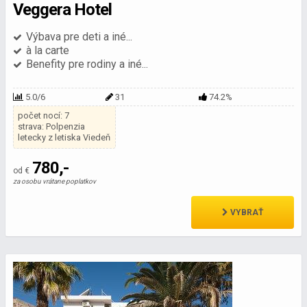
Veggera Hotel
Výbava pre deti a iné...
à la carte
Benefity pre rodiny a iné...
5.0/6
31
74.2%
počet nocí: 7
strava: Polpenzia
letecky z letiska Viedeň
780,-
od €
za osobu vrátane poplatkov
VYBRAŤ