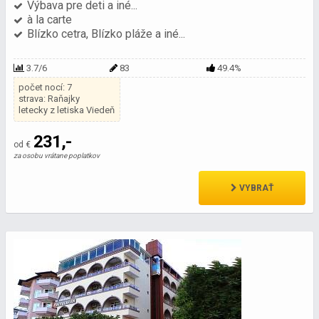
Výbava pre deti a iné...
à la carte
Blízko cetra, Blízko pláže a iné...
3.7/6
83
49.4%
počet nocí: 7
strava: Raňajky
letecky z letiska Viedeň
231,-
od €
za osobu vrátane poplatkov
VYBRAŤ