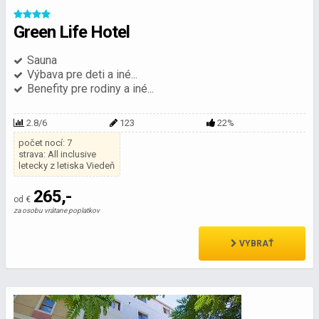
Green Life Hotel
Sauna
Výbava pre deti a iné...
Benefity pre rodiny a iné...
2.8/6
123
22%
počet nocí: 7
strava: All inclusive
letecky z letiska Viedeň
265,-
od €
za osobu vrátane poplatkov
VYBRAŤ