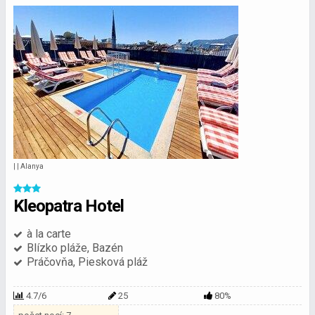
| | Alanya
Kleopatra Hotel
à la carte
Blízko pláže, Bazén
Práčovňa, Piesková pláž
4.7/6
25
80%