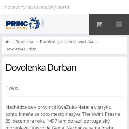
Inovatívny cestovateľský portál
→
→
→
Dovolenka
Dovolenka Juhoafrická republika
Dovolenka Durban
Dovolenka Durban
Tweet
Nachádza sa v provincii KwaZulu-Natal a v jazyku
tohto kmeňa sa toto mesto nazýva Theikwini. Presne
25. decembra roku 1497 tam dorazil portugalský
moreplavec Vasco de Gama. Nachádza sa na brehu