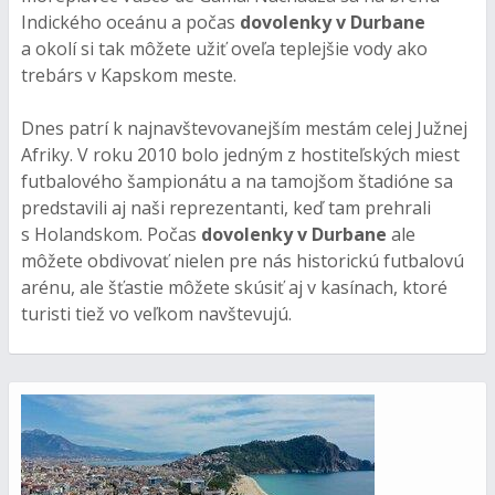
Indického oceánu a počas
dovolenky v Durbane
a okolí si tak môžete užiť oveľa teplejšie vody ako
trebárs v Kapskom meste.
Dnes patrí k najnavštevovanejším mestám celej Južnej
Afriky. V roku 2010 bolo jedným z hostiteľských miest
futbalového šampionátu a na tamojšom štadióne sa
predstavili aj naši reprezentanti, keď tam prehrali
s Holandskom. Počas
dovolenky v Durbane
ale
môžete obdivovať nielen pre nás historickú futbalovú
arénu, ale šťastie môžete skúsiť aj v kasínach, ktoré
turisti tiež vo veľkom navštevujú.