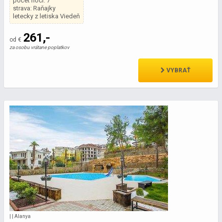
počet nocí: 7
strava: Raňajky
letecky z letiska Viedeň
261,-
od €
za osobu vrátane poplatkov
VYBRAŤ
| | Alanya