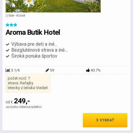
| | Side - Kizilot
Aroma Butik Hotel
Výbava pre deti a iné...
Bezgluténová strava a iné...
Široká ponuka športov
3.1/6
59
40.7%
počet nocí: 7
strava: Raňajky
letecky z letiska Viedeň
249,-
od €
za osobu vrátane poplatkov
VYBRAŤ