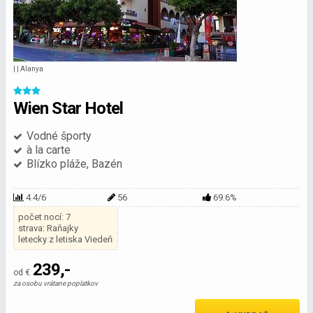
| | Alanya
Wien Star Hotel
Vodné športy
à la carte
Blízko pláže, Bazén
4.4/6
56
69.6%
počet nocí: 7
strava: Raňajky
letecky z letiska Viedeň
239,-
od €
za osobu vrátane poplatkov