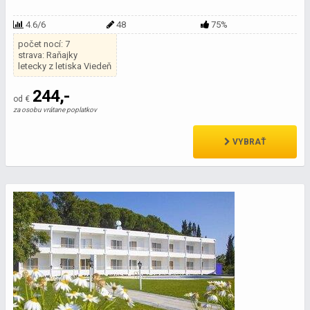
4.6/6
48
75%
počet nocí: 7
strava: Raňajky
letecky z letiska Viedeň
244,-
od €
za osobu vrátane poplatkov
VYBRAŤ