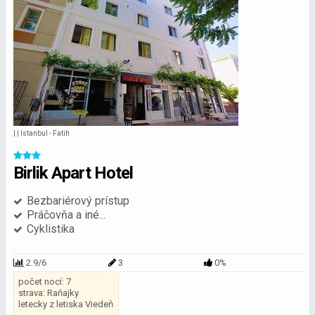
| | Istanbul - Fatih
Birlik Apart Hotel
Bezbariérový prístup
Práčovňa a iné...
Cyklistika
2.9/6
3
0%
počet nocí: 7
strava: Raňajky
letecky z letiska Viedeň