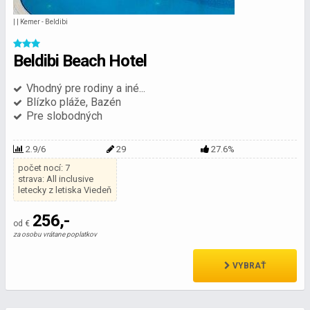
| | Kemer - Beldibi
Beldibi Beach Hotel
Vhodný pre rodiny a iné...
Blízko pláže, Bazén
Pre slobodných
2.9/6
29
27.6%
počet nocí: 7
strava: All inclusive
letecky z letiska Viedeň
256,-
od €
za osobu vrátane poplatkov
VYBRAŤ