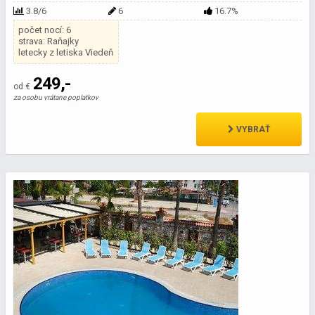
3.8/6
6
16.7%
počet nocí: 6
strava: Raňajky
letecky z letiska Viedeň
249,-
od €
za osobu vrátane poplatkov
VYBRAŤ