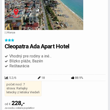
| | Alanya
Cleopatra Ada Apart Hotel
Vhodný pre rodiny a iné...
Blízko pláže, Bazén
Reštaurácia
5.2/6
18
88.9%
počet nocí: 7
strava: Raňajky
letecky z letiska Viedeň
228,-
od €
za osobu vrátane poplatkov