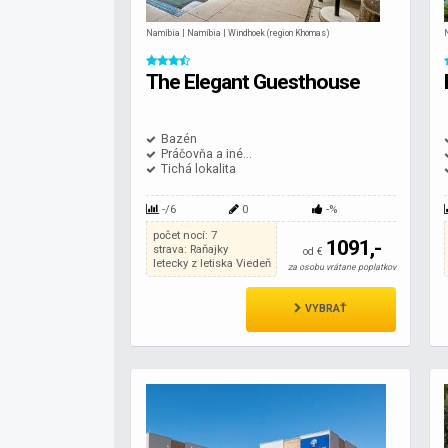
Namíbia | Namíbia | Windhoek (region Khomas)
The Elegant Guesthouse
Bazén
Práčovňa a iné...
Tichá lokalita
-/6
0
-%
počet nocí: 7
1091,-
strava: Raňajky
od €
letecky z letiska Viedeň
za osobu vrátane poplatkov
VYBRAŤ