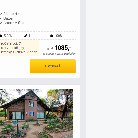
à la carte
Bazén
Charme flair
5.9/6
1
100%
počet nocí: 7
1085,-
strava: Raňajky
od €
letecky z letiska Viedeň
za osobu vrátane poplatkov
VYBRAŤ