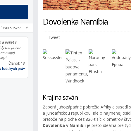
Dovolenka Namíbia
NÉ VYHĽADÁVANIE
Tweet
 a pobyt v
ždý má právo
ane svojej
iny."
Článok 13
 ľudských práv
Krajina saván
Zaberá juhozápadné pobrežia Afriky a susedí
a Juhoafrickou republikou. Ide o najmenej osíd
pretože na ploche cez 820-tisíc kilometrov štvo
Dovolenka v Namíbii
je preto ideálna pre tý