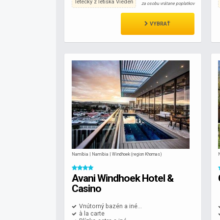
letecky z letiska Viedeň
za osobu vrátane poplatkov
VYBRAŤ
Namíbia | Namíbia | Windhoek (region Khomas)
Avani Windhoek Hotel &
Casino
Vnútorný bazén a iné...
à la carte