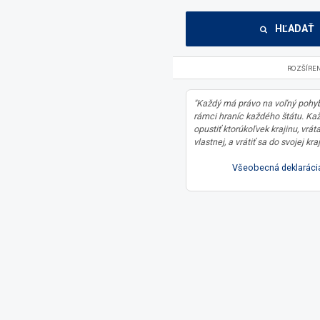
HĽADAŤ
ROZŠÍRE
"Každý má právo na voľný pohyb
rámci hraníc každého štátu. Ka
opustiť ktorúkoľvek krajinu, vrát
vlastnej, a vrátiť sa do svojej kraj
Všeobecná deklarácia