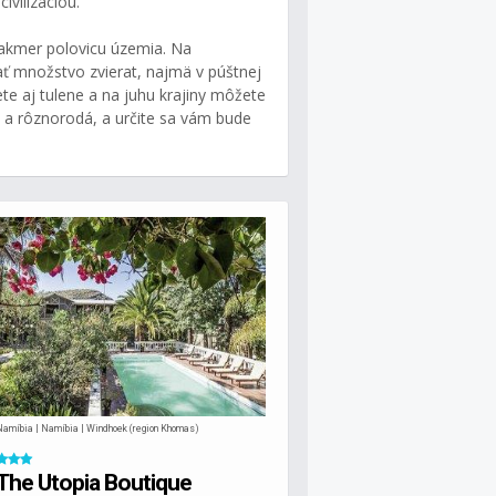
ivilizáciou.
takmer polovicu územia. Na
 množstvo zvierat, najmä v púštnej
ete aj tulene a na juhu krajiny môžete
a a rôznorodá, a určite sa vám bude
Namíbia | Namíbia | Windhoek (region Khomas)
The Utopia Boutique