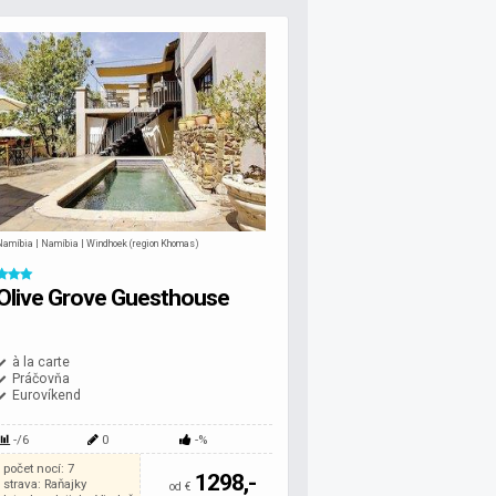
Namíbia | Namíbia | Windhoek (region Khomas)
Olive Grove Guesthouse
à la carte
Práčovňa
Eurovíkend
-/6
0
-%
počet nocí: 7
1298,-
strava: Raňajky
od €