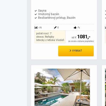
Sauna
Vnútorný bazén
Bezbariérový prístup, Bazén
-/6
0
-%
počet nocí: 7
1081,-
strava: Raňajky
od €
letecky z letiska Viedeň
za osobu vrátane poplatkov
VYBRAŤ