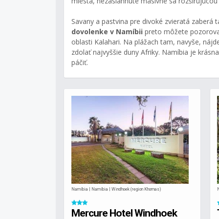
miesta, nezasiahnuté masívne sa rozširujúcou c
Savany a pastvina pre divoké zvieratá zaberá 
dovolenke v Namíbii
preto môžete pozorovať
oblasti Kalahari. Na plážach tam, navyše, nájd
zdolať najvyššie duny Afriky. Namíbia je krásn
páčiť.
Namíbia | Namíbia | Windhoek (region Khomas)
Mercure Hotel Windhoek