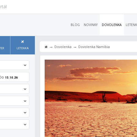
rtál
BLOG
NOVINKY
DOVOLENKA
LETENK
→
→
Dovolenka
Dovolenka Namíbia
TER
LETENKA
Do
15.10.26