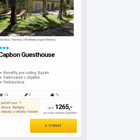
Namíbia | Namíbia | Windhoek (region Khomas)
Capbon Guesthouse
Benefity pre rodiny, Bazén
Parkovanie v objekte
Reštaurácia
-/6
0
-%
počet nocí: 7
1265,-
strava: Raňajky
od €
letecky z letiska Viedeň
za osobu vrátane poplatkov
VYBRAŤ