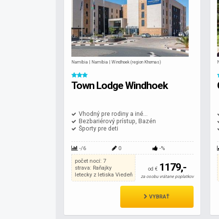
Namíbia | Namíbia | Windhoek (region Khomas)
Town Lodge Windhoek
Vhodný pre rodiny a iné...
Bezbariérový prístup, Bazén
Športy pre deti
-/6
0
-%
počet nocí: 7
1179,-
strava: Raňajky
od €
letecky z letiska Viedeň
za osobu vrátane poplatkov
VYBRAŤ