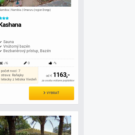
Namíbia | Namíbia | Omaruru (region Erongo)
Kashana
Sauna
Vnútorný bazén
Bezbariérový prístup, Bazén
-/6
0
-%
počet nocí: 7
1163,-
strava: Raňajky
od €
letecky z letiska Viedeň
za osobu vrátane poplatkov
VYBRAŤ