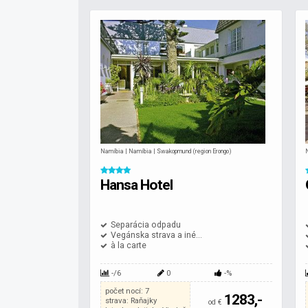
Namíbia | Namíbia | Swakopmund (region Erongo)
Hansa Hotel
Separácia odpadu
Vegánska strava a iné...
à la carte
-/6
0
-%
počet nocí: 7
1283,-
strava: Raňajky
od €