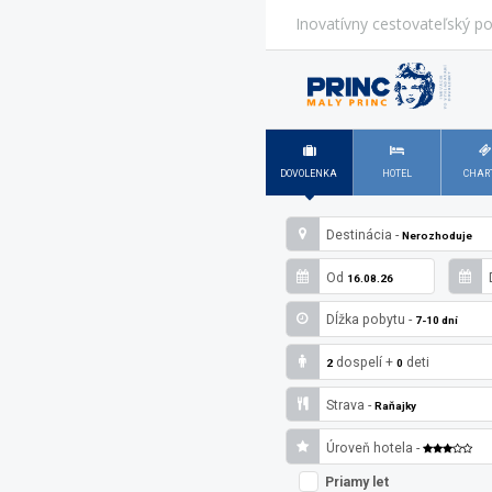
Inovatívny cestovateľský po
DOVOLENKA
HOTEL
CHAR
Destinácia -
Nerozhoduje
Od
16.08.26
Dĺžka pobytu -
7-10 dní
dospelí
+
deti
2
0
Strava -
Raňajky
Úroveň hotela -
Priamy let