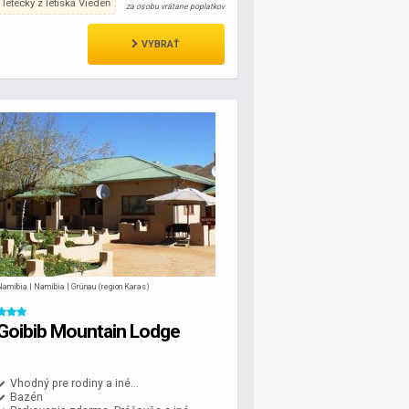
letecky z letiska Viedeň
za osobu vrátane poplatkov
VYBRAŤ
Namíbia | Namíbia | Grünau (region Karas)
Goibib Mountain Lodge
Vhodný pre rodiny a iné...
Bazén