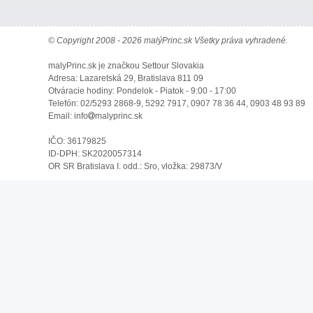
© Copyright 2008 - 2026 malýPrinc.sk Všetky práva vyhradené.
malyPrinc.sk je značkou Settour Slovakia
Adresa: Lazaretská 29, Bratislava 811 09
Otváracie hodiny: Pondelok - Piatok - 9:00 - 17:00
Telefón: 02/5293 2868-9, 5292 7917, 0907 78 36 44, 0903 48 93 89
Email: info
malyprinc.sk
IČO: 36179825
ID-DPH: SK2020057314
OR SR Bratislava I. odd.: Sro, vložka: 29873/V