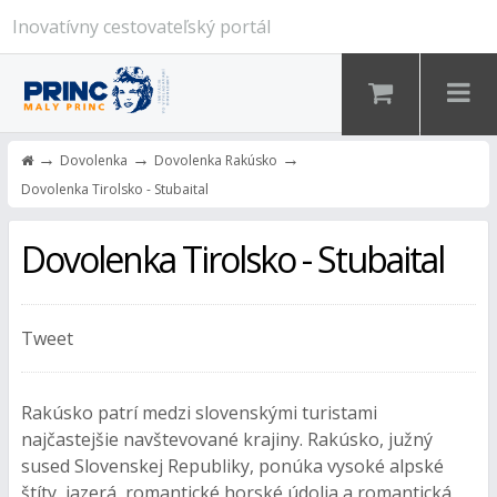
Inovatívny cestovateľský portál
→
→
→
Dovolenka
Dovolenka Rakúsko
Dovolenka Tirolsko - Stubaital
Dovolenka Tirolsko - Stubaital
Tweet
Rakúsko patrí medzi slovenskými turistami
najčastejšie navštevované krajiny. Rakúsko, južný
sused Slovenskej Republiky, ponúka vysoké alpské
štíty, jazerá, romantické horské údolia a romantická