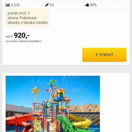
5.2/6
10
90%
počet nocí: 7
strava: Polpenzia
letecky z letiska Viedeň
920,-
od €
za osobu vrátane poplatkov
VYBRAŤ