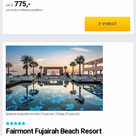
775,-
od €
za osobu vrátane poplatkov
VYBRAŤ
Spojené arabské emiráty | Fujairah | Dibba (Fujairah)
Fairmont Fujairah Beach Resort