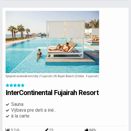
Spojené arabské emiráty | Fujairah | Al Aqah Beach (Dibba - Fujairah)
InterContinental Fujairah Resort
Sauna
Výbava pre deti a iné...
à la carte
5.2/6
25
84%