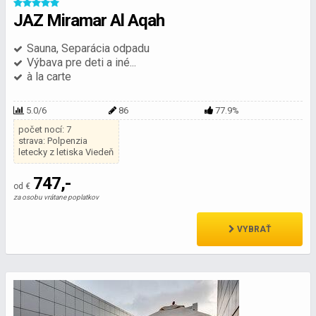
JAZ Miramar Al Aqah
Sauna, Separácia odpadu
Výbava pre deti a iné...
à la carte
5.0/6
86
77.9%
počet nocí: 7
strava: Polpenzia
letecky z letiska Viedeň
747,-
od €
za osobu vrátane poplatkov
VYBRAŤ