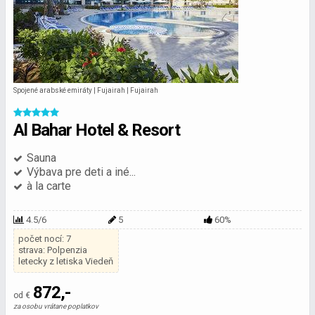
Spojené arabské emiráty | Fujairah | Fujairah
Al Bahar Hotel & Resort
Sauna
Výbava pre deti a iné...
à la carte
4.5/6
5
60%
počet nocí: 7
strava: Polpenzia
letecky z letiska Viedeň
872,-
od €
za osobu vrátane poplatkov