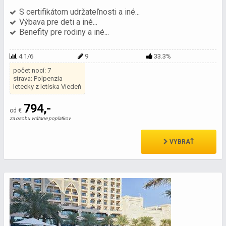
S certifikátom udržateľnosti a iné...
Výbava pre deti a iné...
Benefity pre rodiny a iné...
4.1/6
9
33.3%
počet nocí: 7
strava: Polpenzia
letecky z letiska Viedeň
794,-
od €
za osobu vrátane poplatkov
VYBRAŤ