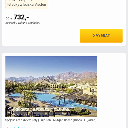
letecky z letiska Viedeň
732,-
od €
za osobu vrátane poplatkov
VYBRAŤ
Spojené arabské emiráty | Fujairah | Al Aqah Beach (Dibba - Fujairah)