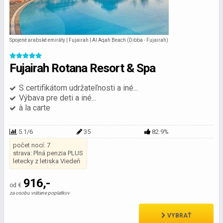
Spojené arabské emiráty | Fujairah | Al Aqah Beach (Dibba - Fujairah)
Fujairah Rotana Resort & Spa
S certifikátom udržateľnosti a iné...
Výbava pre deti a iné...
à la carte
5.1/6
35
82.9%
počet nocí: 7
strava: Plná penzia PLUS
letecky z letiska Viedeň
916,-
od €
za osobu vrátane poplatkov
VYBRAŤ