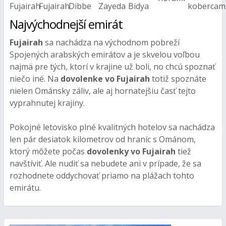
Najvýchodnejší emirát
Fujairah
sa nachádza na východnom pobreží
Spojených arabských emirátov a je skvelou voľbou
najmä pre tých, ktorí v krajine už boli, no chcú spoznať
niečo iné. Na
dovolenke vo Fujairah
totiž spoznáte
nielen Ománsky záliv, ale aj hornatejšiu časť tejto
vyprahnutej krajiny.
Pokojné letovisko plné kvalitných hotelov sa nachádza
len pár desiatok kilometrov od hraníc s Ománom,
ktorý môžete počas
dovolenky vo Fujairah
tiež
navštíviť. Ale nudiť sa nebudete ani v prípade, že sa
rozhodnete oddychovať priamo na plážach tohto
emirátu.