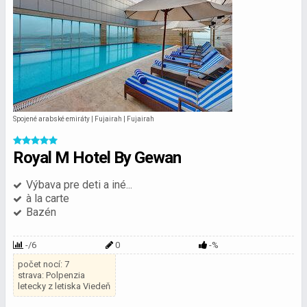
Spojené arabské emiráty | Fujairah | Fujairah
Royal M Hotel By Gewan
Výbava pre deti a iné...
à la carte
Bazén
-/6
0
-%
počet nocí: 7
strava: Polpenzia
letecky z letiska Viedeň