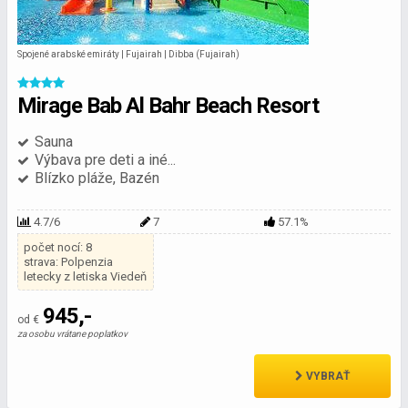
Spojené arabské emiráty | Fujairah | Dibba (Fujairah)
Mirage Bab Al Bahr Beach Resort
Sauna
Výbava pre deti a iné...
Blízko pláže, Bazén
4.7/6
7
57.1%
počet nocí: 8
strava: Polpenzia
letecky z letiska Viedeň
945,-
od €
za osobu vrátane poplatkov
VYBRAŤ