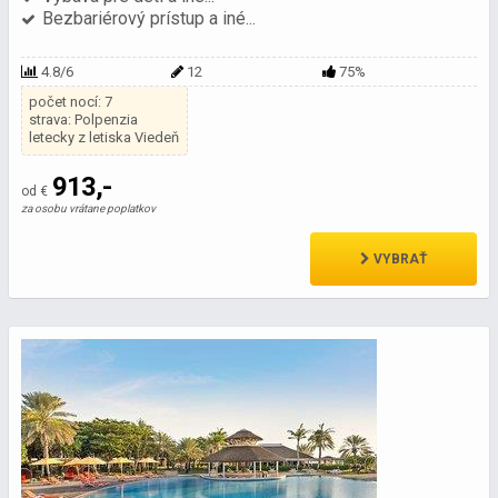
Bezbariérový prístup a iné...
4.8/6
12
75%
počet nocí: 7
strava: Polpenzia
letecky z letiska Viedeň
913,-
od €
za osobu vrátane poplatkov
VYBRAŤ