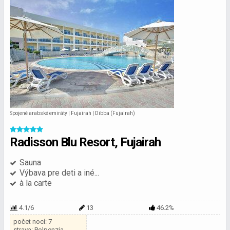
Spojené arabské emiráty | Fujairah | Dibba (Fujairah)
Radisson Blu Resort, Fujairah
Sauna
Výbava pre deti a iné...
à la carte
4.1/6
13
46.2%
počet nocí: 7
strava: Polpenzia