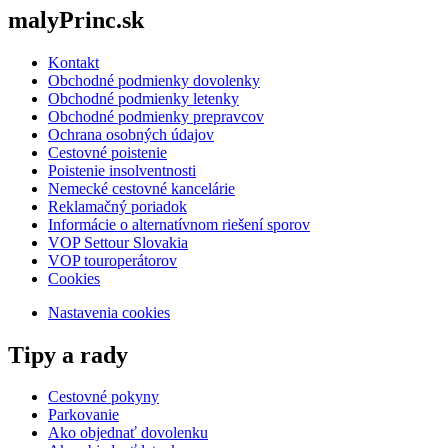
malyPrinc.sk
Kontakt
Obchodné podmienky dovolenky
Obchodné podmienky letenky
Obchodné podmienky prepravcov
Ochrana osobných údajov
Cestovné poistenie
Poistenie insolventnosti
Nemecké cestovné kancelárie
Reklamačný poriadok
Informácie o alternatívnom riešení sporov
VOP Settour Slovakia
VOP touroperátorov
Cookies
Nastavenia cookies
Tipy a rady
Cestovné pokyny
Parkovanie
Ako objednať dovolenku