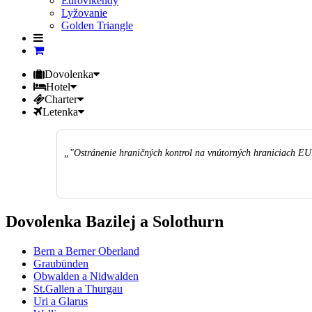
Eurovíkendy
Lyžovanie
Golden Triangle
Dovolenka
Hotel
Charter
Letenka
"Ostránenie hraničných kontrol na vnútorných hraniciach EU 
Dovolenka Bazilej a Solothurn
Bern a Berner Oberland
Graubünden
Obwalden a Nidwalden
St.Gallen a Thurgau
Uri a Glarus