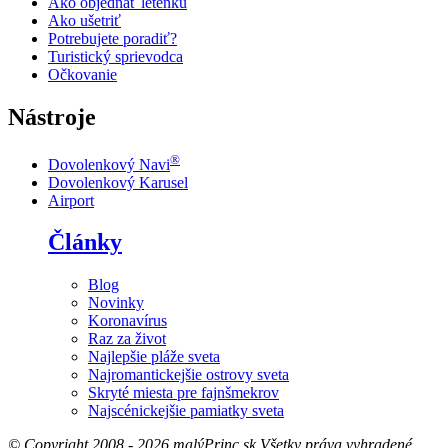
Ako objednať letenku
Ako ušetriť
Potrebujete poradiť?
Turistický sprievodca
Očkovanie
Nástroje
®
Dovolenkový Navi
Dovolenkový Karusel
Airport
Články
Blog
Novinky
Koronavírus
Raz za život
Najlepšie pláže sveta
Najromantickejšie ostrovy sveta
Skryté miesta pre fajnšmekrov
Najscénickejšie pamiatky sveta
© Copyright 2008 - 2026 malýPrinc.sk Všetky práva vyhradené.