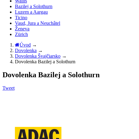
Wallis
Bazilej a Solothurn
Luzern a Aargau
Ticino
Vaud, Jura a Neuchâtel
Ženeva
Zürich
Úvod
→
Dovolenka
→
Dovolenka Švajčiarsko
→
Dovolenka Bazilej a Solothurn
Dovolenka Bazilej a Solothurn
Tweet