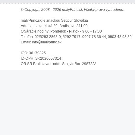
© Copyright 2008 - 2026 malýPrinc.sk Všetky práva vyhradené.
malyPrinc.sk je značkou Settour Slovakia
Adresa: Lazaretská 29, Bratislava 811 09
Otváracie hodiny: Pondelok - Piatok - 9:00 - 17:00
Telefón: 02/5293 2868-9, 5292 7917, 0907 78 36 44, 0903 48 93 89
Email: info
malyprinc.sk
IČO: 36179825
ID-DPH: SK2020057314
OR SR Bratislava I. odd.: Sro, vložka: 29873/V