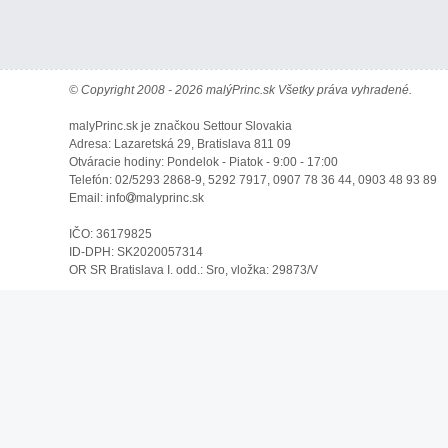
© Copyright 2008 - 2026 malýPrinc.sk Všetky práva vyhradené.
malyPrinc.sk je značkou Settour Slovakia
Adresa: Lazaretská 29, Bratislava 811 09
Otváracie hodiny: Pondelok - Piatok - 9:00 - 17:00
Telefón: 02/5293 2868-9, 5292 7917, 0907 78 36 44, 0903 48 93 89
Email: info
malyprinc.sk
IČO: 36179825
ID-DPH: SK2020057314
OR SR Bratislava I. odd.: Sro, vložka: 29873/V